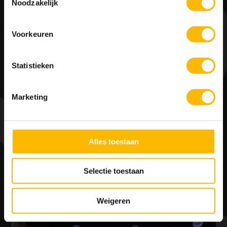
Noodzakelijk
GROEPSUITJE #2
Voorkeuren
vanaf € 67,50 p.p.
Statistieken
Marketing
– Training, Kwalificatie & Finale (3 x10 min.)
– Raceoverzicht
– Prijsuitreiking
Alles toestaan
– Drankje & Bittergarnituur
Selectie toestaan
DIRECT RESERVEREN
Weigeren