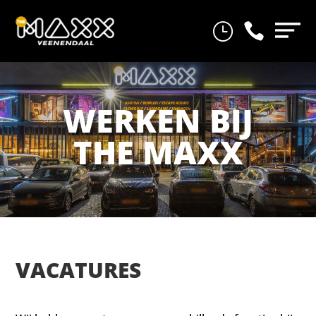
}

WERKEN BIJ
THE MAXX
VACATURES