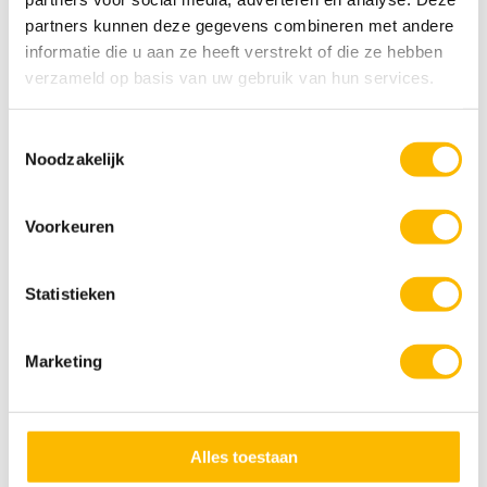
ACTIVITEITEN MEDEWERKER
partners kunnen deze gegevens combineren met andere
Parttime
informatie die u aan ze heeft verstrekt of die ze hebben
verzameld op basis van uw gebruik van hun services.
Toestemmingsselectie
Wat ga je doen? Onder andere:
Noodzakelijk
Het begeleiden van gasten bij de activiteiten
De gasten een topdag bezorgen door altijd net dat
Voorkeuren
beetje extra te geven
Het zorgen voor een schone en nette
werkomgeving
Statistieken
Marketing
BEKIJK DE VACATURE
Alles toestaan