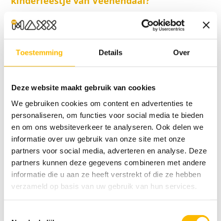
kinderfeestje van Veenendaal?
Keuze uit verschillende arrangementen:
speciaal voor
kinderfeestjes
hebben wij
Toestemming
Details
Over
Maxx Mix Arrangementen. Deze
arrangementen zijn beschikbaar vanaf 6
Deze website maakt gebruik van cookies
kinderen en in een tijdsbestek van ongeveer
We gebruiken cookies om content en advertenties te
2 tot 3 uur gaan jullie bijvoorbeeld: Bowlen,
personaliseren, om functies voor social media te bieden
Glowgolfen, Lasergamen en genieten van
en om ons websiteverkeer te analyseren. Ook delen we
een Patatje Maxx! De volgorde van de
informatie over uw gebruik van onze site met onze
partners voor social media, adverteren en analyse. Deze
activiteiten verschilt per dag i.v.m. andere
partners kunnen deze gegevens combineren met andere
reserveringen. Uitbreiden met Karten? Dat
informatie die u aan ze heeft verstrekt of die ze hebben
verzameld op basis van uw gebruik van hun services.
kan! Mixx dan je eigen kinderfeestje met: 1
heat Karten, 1 spel Lasergame, 1 uur
Toestemmingsselectie