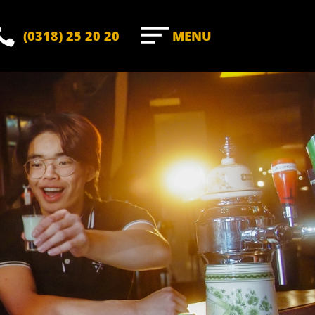

(0318) 25 20 20
MENU