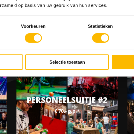
s mogelijk om allemaal hetzelfde programma te volgen o
erzameld op basis van uw gebruik van hun services.
doen.
Voorkeuren
Statistieken
RRANGEMENTEN VOOR S
Selectie toestaan
PERSONEELSUITJE #2
€ 70,- p.p.*