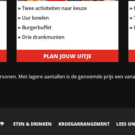
»
Twee activiteiten naar keuze
»
D
»
Uur bowlen
»
T
»
Burgerbuffet
»
»
Drie drankmunten
PLAN JOUW UITJE
sonen. Met lagere aantallen is de genoemde prijs een vanaf
ETEN & DRINKEN
KROEGARRANGEMENT
LEES ON