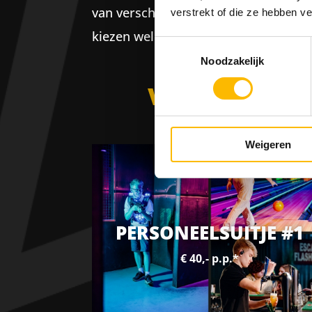
van verschillende activiteiten. Het i
verstrekt of die ze hebben v
kiezen welke activiteit(en) ze willen 
Toestemmingsselectie
Noodzakelijk
VOORBEELDA
Weigeren
PERSONEELSUITJE #1
€ 40,- p.p.*