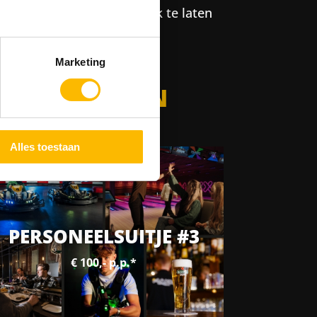
f je collega’s afzonderlijk te laten
Marketing
UPERMARKTEN
Alles toestaan
PERSONEELSUITJE #3
€ 100,- p.p.*