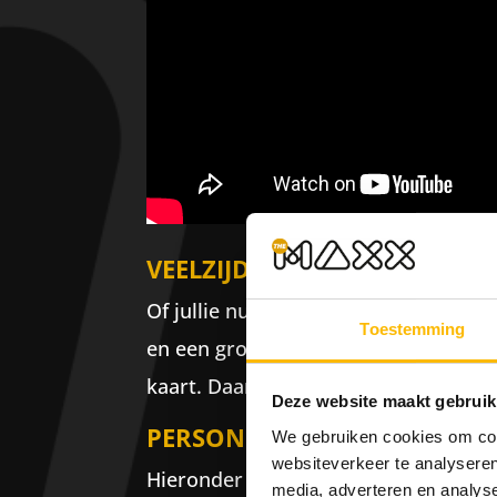
VEELZIJDIGE HORECA
Of jullie nu uitgebreid willen dinere
Toestemming
en een groot horecaplein is er altijd
kaart. Daarnaast staat van maart t/
Deze website maakt gebruik
PERSONEELSFEEST OP MAAT
We gebruiken cookies om cont
websiteverkeer te analyseren
Hieronder staat een overzicht van ee
media, adverteren en analys