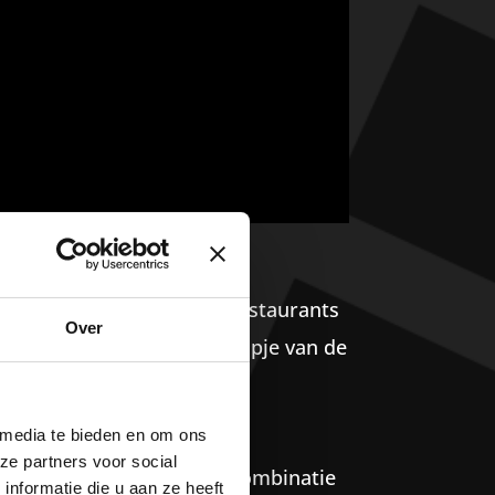
an het allemaal. Met twee restaurants
Over
illen, een drankje of een hapje van de
ge barbecue.
 media te bieden en om ons
ze partners voor social
gelijk, bijvoorbeeld een combinatie
nformatie die u aan ze heeft