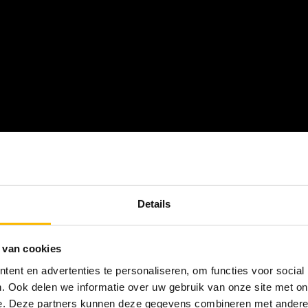
n of juist tussendoor iets willen eten: bij The Maxx k
Details
 een plek waar jullie kunnen aanschuiven voor tafelgr
m september ons ruime terras klaar voor een gezelli
 van cookies
ent en advertenties te personaliseren, om functies voor social
. Ook delen we informatie over uw gebruik van onze site met on
n aantal voorbeeldarrangementen. Echter is alles mo
e. Deze partners kunnen deze gegevens combineren met andere i