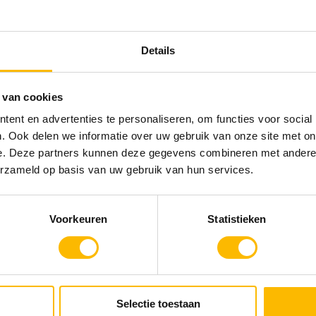
NSDINER MET EEN ACTIVITEIT!
 met één of meerdere activiteiten voor een extra act
Details
teren, klik je eerst op NU BOEKEN. Na het selecte
 van cookies
n, kun je de activiteit(en) kiezen.
ent en advertenties te personaliseren, om functies voor social
. Ook delen we informatie over uw gebruik van onze site met on
 COMBINATIES
e. Deze partners kunnen deze gegevens combineren met andere i
erzameld op basis van uw gebruik van hun services.
Voorkeuren
Statistieken
Selectie toestaan