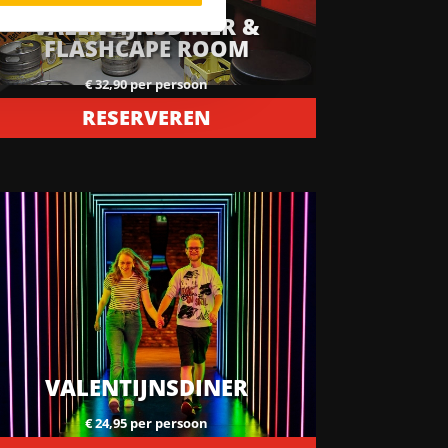
VALENTIJNSDINER &
FLASHCAPE ROOM
€ 32,90 per persoon
RESERVEREN
VALENTIJNSDINER
€ 24,95 per persoon