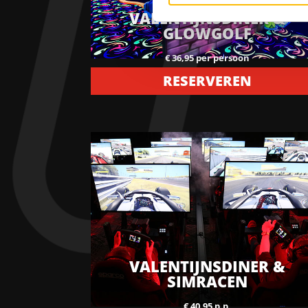
VALENTIJNSDINER &
GLOWGOLF
€ 36,95 per persoon
RESERVEREN
VALENTIJNSDINER &
SIMRACEN
€ 40,95 p.p.