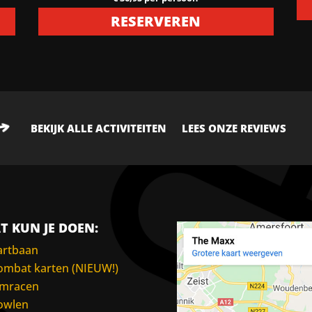
RESERVEREN
BEKIJK ALLE ACTIVITEITEN
LEES ONZE REVIEWS
T KUN JE DOEN:
artbaan
ombat karten (NIEUW!)
imracen
owlen