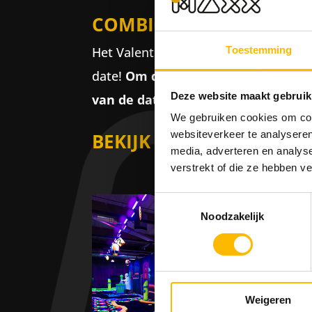
COMBINEER JE VALENTIJ
Het Valentijnsdiner is te combineren
Toestemming
date!
Om de activiteit(en) te selec
Deze website maakt gebruik
van de datum en het aantal persone
We gebruiken cookies om cont
websiteverkeer te analyseren
BEKIJK ALLE MOGELIJKE
media, adverteren en analys
verstrekt of die ze hebben v
Toestemmingsselectie
Noodzakelijk
Weigeren