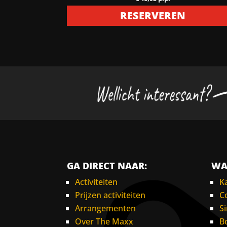
RESERVEREN
GA DIRECT NAAR:
WA
Activiteiten
K
Prijzen activiteiten
C
Arrangementen
S
Over The Maxx
B