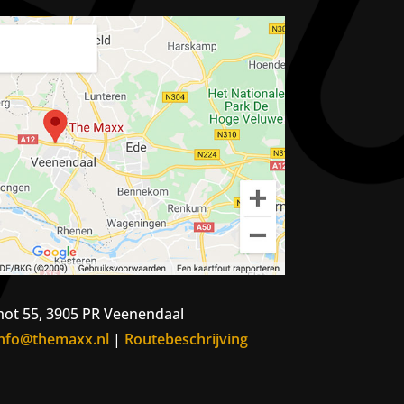
ot 55, 3905 PR Veenendaal
info@themaxx.nl
|
Routebeschrijving