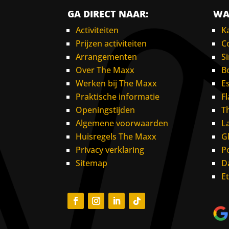
GA DIRECT NAAR:
WA
Activiteiten
K
Prijzen activiteiten
C
Arrangementen
S
Over The Maxx
B
Werken bij The Maxx
E
Praktische informatie
F
Openingstijden
T
Algemene voorwaarden
L
Huisregels The Maxx
G
Privacy verklaring
P
Sitemap
D
E