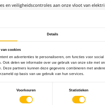
s en veiligheidscontroles aan onze vloot van elektri
lemen en het vinden van snelle, veilige oplossingen
erhoud aan de locatie, zoals reparaties en aanpassi
erige technische apparatuur en faciliteiten;
Details
rde en veilige werkplaats;
en nazorg van evenementen en racedagen;
 van cookies
ent en advertenties te personaliseren, om functies voor social
. Ook delen we informatie over uw gebruik van onze site met on
e. Deze partners kunnen deze gegevens combineren met andere i
 met technisch inzicht;
erzameld op basis van uw gebruik van hun services.
oorbeeld automonteur, fietsmonteur, elektromonteur,
Voorkeuren
Statistieken
en of kleine elektromotoren is een groot pluspunt;
bent ook een echte teamplayer;