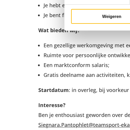
Je hebt een sterk verantwoordelijk
Je bent flexibel inzetbaar, ook in
Weigeren
Wat bieden wij?
Een gezellige werkomgeving met e
Ruimte voor persoonlijke ontwikke
Een marktconform salaris;
Gratis deelname aan activiteiten,
Startdatum
: in overleg, bij voorkeu
Interesse?
Ben je enthousiast geworden over dez
Siegnara.Pantophlet@teamsport-eka