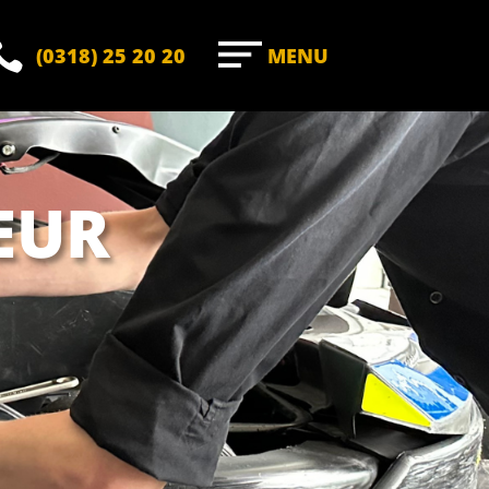

(0318) 25 20 20
MENU
EUR