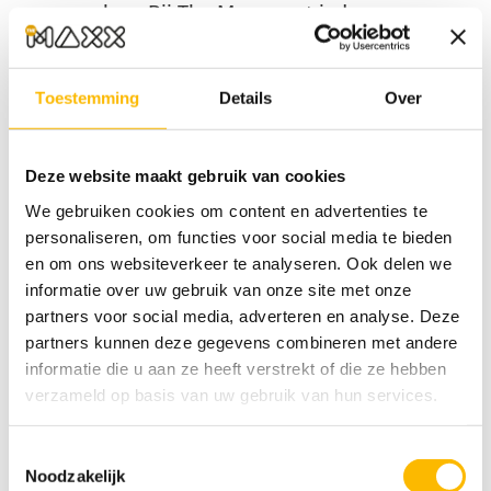
vermaken: Bij The Maxx gaat iedereen voor
maximaal fun: of je nu met twee of
vijfhonderd personen bent, er is van alles te
Toestemming
Details
Over
doen. Wij verzorgen voor jou en je collega’s
een leuke dag! The Maxx beschikt onder
Deze website maakt gebruik van cookies
andere over een
indoor kartbaan
met veel
We gebruiken cookies om content en advertenties te
technische bochten,
lasergame arena
,
18
personaliseren, om functies voor social media te bieden
en om ons websiteverkeer te analyseren. Ook delen we
holes glowgolf
,
verschillende escape rooms
,
informatie over uw gebruik van onze site met onze
een
Simrace-hal
met 16 racesimulatoren en
partners voor social media, adverteren en analyse. Deze
partners kunnen deze gegevens combineren met andere
zelfs over 14 ultramoderne
bowlingbanen
.
informatie die u aan ze heeft verstrekt of die ze hebben
Ook kun je bij ons
darten
en/of
poolen
.
verzameld op basis van uw gebruik van hun services.
Heerlijk eten en drinken
: door onze
Toestemmingsselectie
veelzijdige horeca
kunnen wij het totale
Noodzakelijk