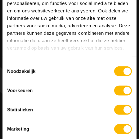
Leeftijd karter(s)
*
personaliseren, om functies voor social media te bieden
en om ons websiteverkeer te analyseren. Ook delen we
informatie over uw gebruik van onze site met onze
partners voor social media, adverteren en analyse. Deze
partners kunnen deze gegevens combineren met andere
Gewenste datum
*
informatie die u aan ze heeft verstrekt of die ze hebben
verzameld op basis van uw gebruik van hun services.
Toestemmingsselectie
Noodzakelijk
Aantal personen
*
Voorkeuren
Naam eventuele kartpartner(s)
*
Statistieken
Marketing