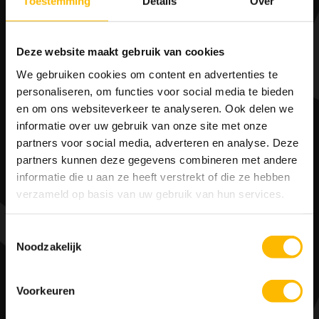
Oostenrijk – Red Bull
Toestemming
Details
Over
Januari
Ring
Groot-Brittannië –
Deze website maakt gebruik van cookies
Februari
Silverstone Circuit
We gebruiken cookies om content en advertenties te
personaliseren, om functies voor social media te bieden
China – Shanghai
Maart
en om ons websiteverkeer te analyseren. Ook delen we
International Circuit
informatie over uw gebruik van onze site met onze
partners voor social media, adverteren en analyse. Deze
Bahrein – Bahrein
April
partners kunnen deze gegevens combineren met andere
International Circuit
informatie die u aan ze heeft verstrekt of die ze hebben
verzameld op basis van uw gebruik van hun services.
Canada – Gilles
Mei
Villeneuve Circuit
Toestemmingsselectie
Spanje – Circuit de
Noodzakelijk
Juni
Catalunya
Voorkeuren
Hongarije – Circuit
Juli
Hungaroring