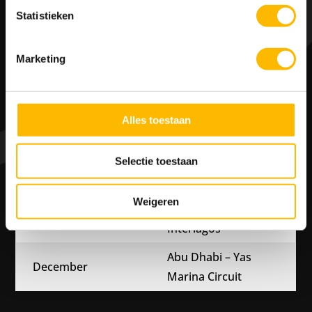
Statistieken
Nederland – Circuit
Augustus
Zandvoort
Marketing
Azerbeidzjan –
September
Circuit Baku
United States –
Alles toestaan
Oktober
Circuit of the
Americas
Selectie toestaan
Brazilië – Autodromo
Weigeren
November
Jose Carlos Pace
Interlagos
Abu Dhabi – Yas
December
Marina Circuit