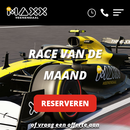
}

RACE VAN DE
MAAND
RESERVEREN
of vraag een offerte aan