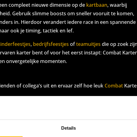
oor een compleet nieuwe dimensie op de
kartbaan
, waarbij
digheid. Gebruik slimme boosts om sneller vooruit te komen,
anders in. Hierdoor verandert iedere race in een spannende
 maar ook je timing, tactiek en lef.
kinderfeestjes
,
bedrijfsfeestjes
of
teamuitjes
die op zoek zij
 ervaren karter bent of voor het eerst instapt: Combat Karte
e en onvergetelijke momenten.
ienden of collega’s uit en ervaar zelf hoe leuk
Combat
Karte
Details