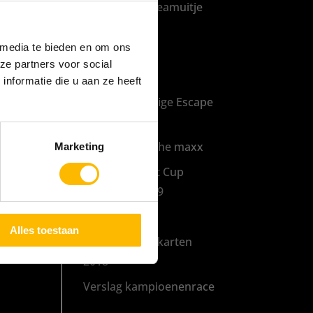
Het perfecte teamuitje
Terras
 media te bieden en om ons
Het moderne
ze partners voor social
kinderfeestje
nformatie die u aan ze heeft
Keurmerk Veilige Escape
Room
Heartbeat to the maxx
Marketing
The Maxx Kart Cup
Maarssen 2019
Kart Cup 2019
Alles toestaan
Finale bedrijfskarten
2018
Verslag kampioenenrace