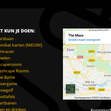
T KUN JE DOEN:
artbaan
ombat karten (NIEUW!)
imracen
owlen
scaperooms
lashcape Rooms
he Battle
asergame
lowgolf
ooltafels
artbanen
ten en drinken
Koningssch