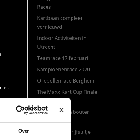
Races
Kartbaan compleet
vernieuwd
Indoor Activiteiten in
n
Utrecht
n
Teamrace 17 februari
Kampioenenrace 2020
Oliebollenrace Berghem
n is.
The Maxx Kart Cup Finale
2019
Bezoek Kale Kabouter
Kart Kup
Over
Zorgeloos bedrijfsuitje