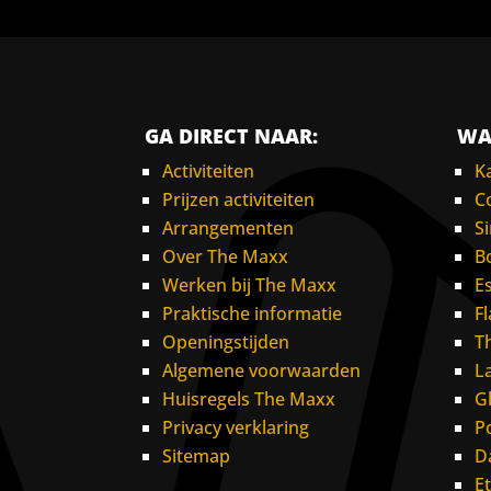
GA DIRECT NAAR:
WA
Activiteiten
K
Prijzen activiteiten
C
Arrangementen
S
Over The Maxx
B
Werken bij The Maxx
E
Praktische informatie
F
Openingstijden
T
Algemene voorwaarden
L
Huisregels The Maxx
G
Privacy verklaring
P
Sitemap
D
E