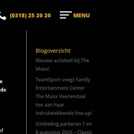

(0318) 25 20 20
MENU
Blogoverzicht
Nieuwe activiteit bij The
Maxx!
TeamSport voegt Family
ze
Entertainment Center
nde
The Maxx Veenendaal
toe aan haar
indrukwekkende line-up!
Omleiding parkeren 7 en
of
8 augustus 2026 – Classic