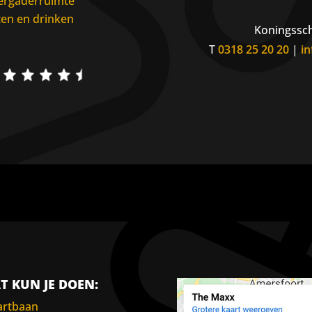
ergaderruimte
ten en drinken
Koningssch
T
0318 25 20 20
|
i
T KUN JE DOEN:
artbaan