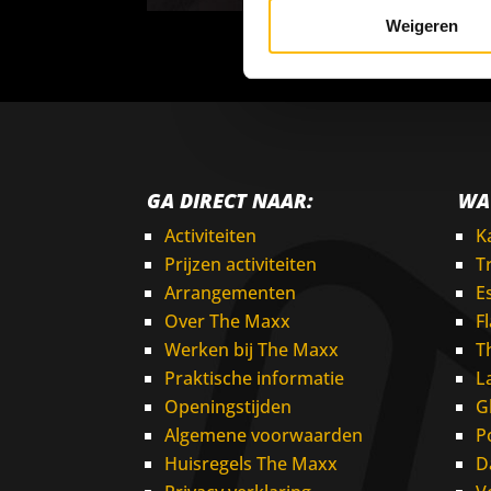
Weigeren
GA DIRECT NAAR:
WA
Activiteiten
K
Prijzen activiteiten
T
Arrangementen
E
Over The Maxx
F
Werken bij The Maxx
T
Praktische informatie
L
Openingstijden
G
Algemene voorwaarden
P
Huisregels The Maxx
D