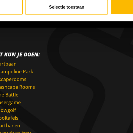
Selectie toestaan
T KUN JE DOEN:
artbaan
rampoline Park
scaperooms
lashcape Rooms
he Battle
asergame
lowgolf
ooltafels
artbanen