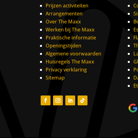
Prijzen activiteiten
C
Arrangementen
S
Over The Maxx
B
Werken bij The Maxx
E
Praktische informatie
F
Openingstijden
T
Algemene voorwaarden
L
Huisregels The Maxx
G
Privacy verklaring
P
Sitemap
D
E