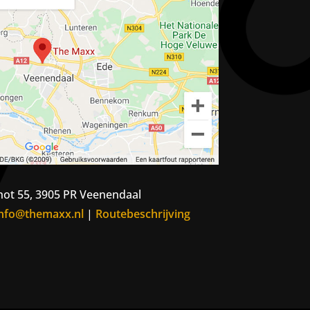
ot 55, 3905 PR Veenendaal
info@themaxx.nl
|
Routebeschrijving