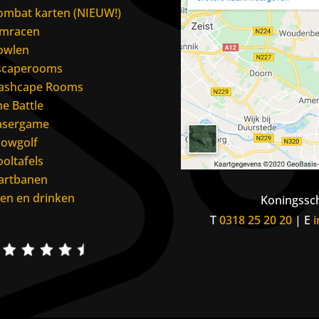
ombat karten (NIEUW!)
imracen
owlen
scaperooms
lashcape Rooms
he Battle
asergame
lowgolf
ooltafels
artbanen
ten en drinken
Koningssch
T
0318 25 20 20
| E