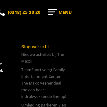

(0318) 25 20 20
MENU
Blogoverzicht
Nieuwe activiteit bij The
Maxx!
re
TeamSport voegt Family
ek
Entertainment Center
The Maxx Veenendaal
toe aan haar
s
indrukwekkende line-up!
Omleiding parkeren 7 en