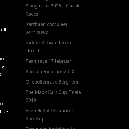
8 augustus 2026 – Classic
Races
a
Kartbaan compleet
 uit
vernieuwd
k
Indoor Activiteiten in
Utrecht
an
Teamrace 17 februari
ng
Kampioenenrace 2020
0
Oliebollenrace Berghem
The Maxx Kart Cup Finale
2019
en
Bezoek Kale Kabouter
t de
Kart Kup