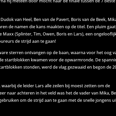
rna hij meteen door mocht naar de finale tussen de 7 beste
 Dudok van Heel, Ben van de Pavert, Boris van de Beek, Mik
ren de namen die kans maakten op de titel. Een pluim gaat
e Maxx (Splinter, Tim, Owen, Boris en Lars), een ongelooflij
reurs de strijd aan te gaan!
s ware sterren ontvangen op de baan, waarna voor het oog v
it de startblokken kwamen voor de opwarmronde. De spanni
startblokken stonden, werd de vlag gezwaaid en begon de 2
waarbij de leider Lars alle zeilen bij moest zetten om de
eer naar achteren in het veld was het de vader van Mika, B
 gebruiken om de strijd aan te gaan met de snelle jongens ui